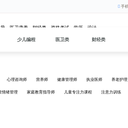
手
辅导
医卫康养
财经类
资格考试
学历
设计
少儿编程
医卫类
财经类
心理咨询师
营养师
健康管理师
执业医师
养老护理
童情绪管理
家庭教育指导师
儿童专注力课程
注意力训练