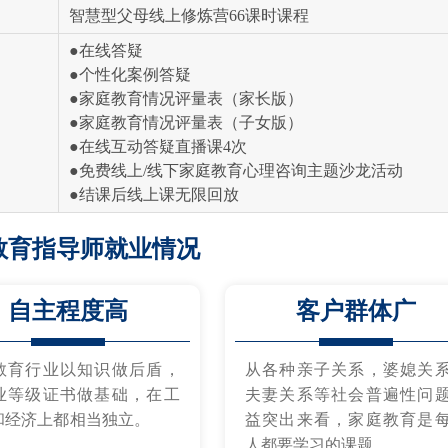
智慧型父母线上修炼营66课时课程
●在线答疑
●个性化案例答疑
●家庭教育情况评量表（家长版）
●家庭教育情况评量表（子女版）
●在线互动答疑直播课4次
●免费线上/线下家庭教育心理咨询主题沙龙活动
●结课后线上课无限回放
教育指导师就业情况
自主程度高
客户群体广
教育行业以知识做后盾，
从各种亲子关系，婆媳关
业等级证书做基础，在工
夫妻关系等社会普遍性问
和经济上都相当独立。
益突出来看，家庭教育是
人都要学习的课题。