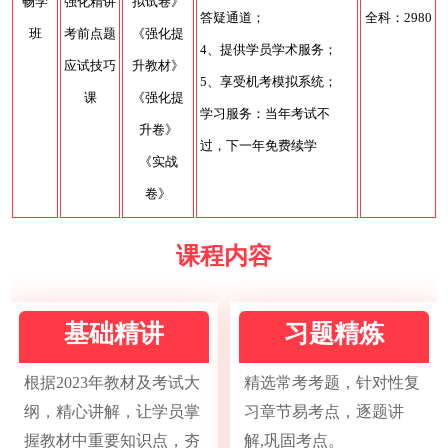
畅学
强化精讲
拟试卷》
答疑通道；
全科：2980
班
考前点题
《强化提
4、提供学员学术服务；
应试技巧
升教材》
5、享受机考模拟系统；
课
《强化提
学习服务：当年考试不
升卷》
过，下一年免费续学
《实战
卷》
课程内容
基础精讲
习题精炼
根据2023年教材及考试大
精选常考考题，针对性复
纲，精心讲解，让学员掌
习章节易考点，逐题讲
握教材中重要知识点，夯
解,巩固考点。