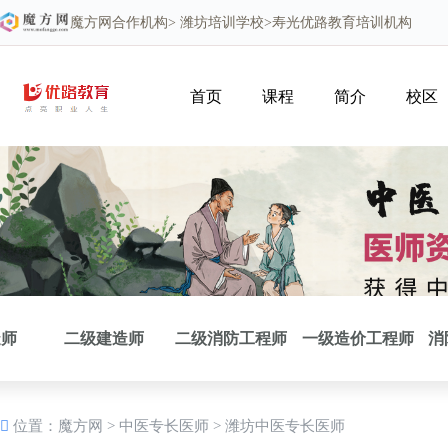
魔方网
合作机构>
潍坊培训学校
>寿光优路教育培训机构
首页
课程
简介
校区
造师
二级建造师
二级消防工程师
一级造价工程师
消
位置：
魔方网
>
中医专长医师
>
潍坊中医专长医师